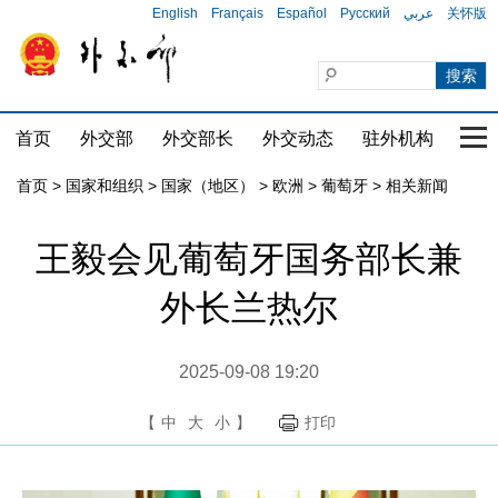
English
Français
Español
Русский
عربي
关怀版
首页
外交部
外交部长
外交动态
驻外机构
国家
首页
>
国家和组织
>
国家（地区）
>
欧洲
>
葡萄牙
>
相关新闻
王毅会见葡萄牙国务部长兼
外长兰热尔
2025-09-08 19:20
【
中
大
小
】
打印