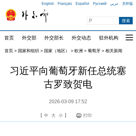
English
Français
Español
Русский
عربي
关怀版
首页
外交部
外交部长
外交动态
驻外机构
国家
首页
>
国家和组织
>
国家（地区）
>
欧洲
>
葡萄牙
>
相关新闻
习近平向葡萄牙新任总统塞
古罗致贺电
2026-03-09 17:52
【
中
大
小
】
打印