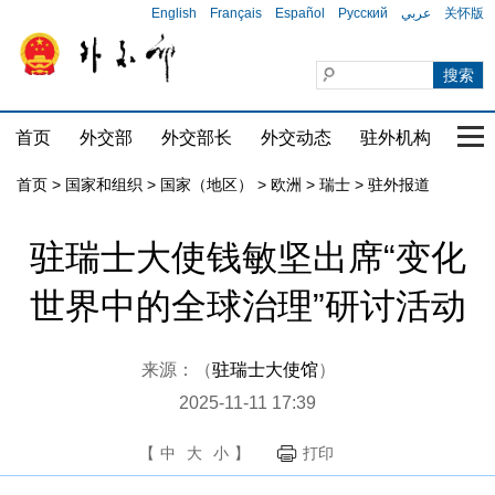
English
Français
Español
Русский
عربي
关怀版
首页
外交部
外交部长
外交动态
驻外机构
国家
首页
>
国家和组织
>
国家（地区）
>
欧洲
>
瑞士
>
驻外报道
驻瑞士大使钱敏坚出席“变化
世界中的全球治理”研讨活动
来源：（
驻瑞士大使馆
）
2025-11-11 17:39
【
中
大
小
】
打印