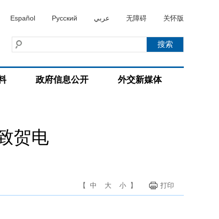
Español
Русский
عربي
无障碍
关怀版
料
政府信息公开
外交新媒体
致贺电
【
中
大
小
】
打印