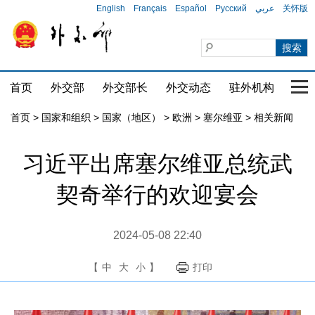
English
Français
Español
Русский
عربي
关怀版
首页
外交部
外交部长
外交动态
驻外机构
国家
首页
>
国家和组织
>
国家（地区）
>
欧洲
>
塞尔维亚
>
相关新闻
习近平出席塞尔维亚总统武
契奇举行的欢迎宴会
2024-05-08 22:40
【
中
大
小
】
打印