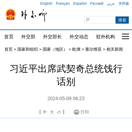
English
Français
Español
Русский
عربي
关怀版
首页
外交部
外交部长
外交动态
驻外机构
国家
首页
>
国家和组织
>
国家（地区）
>
欧洲
>
塞尔维亚
>
相关新闻
习近平出席武契奇总统饯行
话别
2024-05-09 06:23
【
中
大
小
】
打印