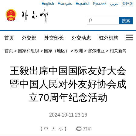
English
Français
Español
Русский
عربي
关怀版
首页
外交部
外交部长
外交动态
驻外机构
国家
首页
>
国家和组织
>
国家（地区）
>
欧洲
>
塞尔维亚
>
相关新闻
王毅出席中国国际友好大会
暨中国人民对外友好协会成
立70周年纪念活动
2024-10-11 23:16
【
中
大
小
】
打印