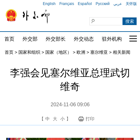
English
Français
Español
Русский
عربي
关怀版
首页
外交部
外交部长
外交动态
驻外机构
国家
首页
>
国家和组织
>
国家（地区）
>
欧洲
>
塞尔维亚
>
相关新闻
李强会见塞尔维亚总理武切
维奇
2024-11-06 09:06
【
中
大
小
】
打印