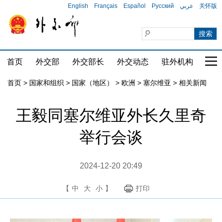
English
Français
Español
Русский
عربي
关怀版
首页
外交部
外交部长
外交动态
驻外机构
国家
首页
>
国家和组织
>
国家（地区）
>
欧洲
>
塞尔维亚
>
相关新闻
王毅同塞尔维亚外长久里奇
举行会谈
2024-12-20 20:49
【
中
大
小
】
打印