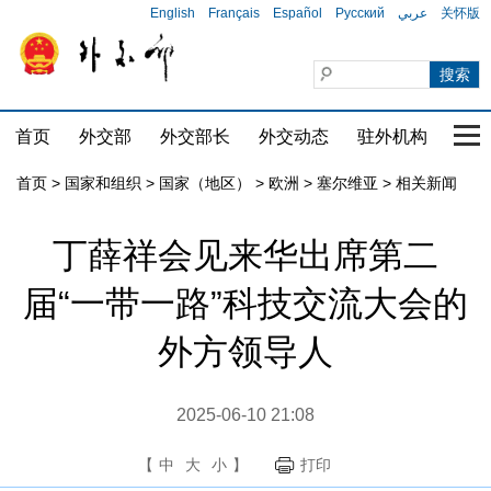
English
Français
Español
Русский
عربي
关怀版
首页
外交部
外交部长
外交动态
驻外机构
国家
首页
>
国家和组织
>
国家（地区）
>
欧洲
>
塞尔维亚
>
相关新闻
丁薛祥会见来华出席第二
届“一带一路”科技交流大会的
外方领导人
2025-06-10 21:08
【
中
大
小
】
打印