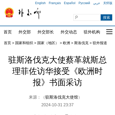
English
Français
Español
Русский
عربي
关怀版
首页
外交部
外交部长
外交动态
驻外机构
国家
首页
>
国家和组织
>
国家（地区）
>
欧洲
>
斯洛伐克
>
驻外报道
驻斯洛伐克大使蔡革就斯总
理菲佐访华接受《欧洲时
报》书面采访
来源：（
驻斯洛伐克大使馆
）
2024-10-31 23:37