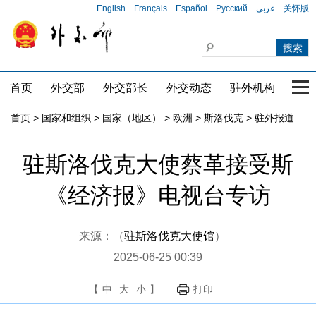
English
Français
Español
Русский
عربي
关怀版
首页
外交部
外交部长
外交动态
驻外机构
国家
首页
>
国家和组织
>
国家（地区）
>
欧洲
>
斯洛伐克
>
驻外报道
驻斯洛伐克大使蔡革接受斯
《经济报》电视台专访
来源：（
驻斯洛伐克大使馆
）
2025-06-25 00:39
【
中
大
小
】
打印