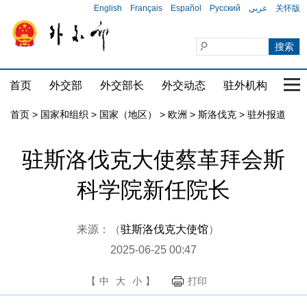
English
Français
Español
Русский
عربي
关怀版
首页
外交部
外交部长
外交动态
驻外机构
国家
首页
>
国家和组织
>
国家（地区）
>
欧洲
>
斯洛伐克
>
驻外报道
驻斯洛伐克大使蔡革拜会斯
科学院新任院长
来源：（
驻斯洛伐克大使馆
）
2025-06-25 00:47
【
中
大
小
】
打印