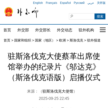
English
Français
Español
Русский
عربي
关怀版
首页
外交部
外交部长
外交动态
驻外机构
国家
首页
>
国家和组织
>
国家（地区）
>
欧洲
>
斯洛伐克
>
驻外报道
驻斯洛伐克大使蔡革出席使
馆举办的纪录片《邬达克》
（斯洛伐克语版）启播仪式
来源：（
驻斯洛伐克大使馆
）
2025-09-25 22:45