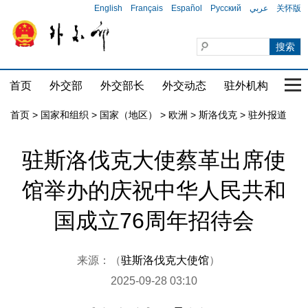
English
Français
Español
Русский
عربي
关怀版
首页
外交部
外交部长
外交动态
驻外机构
国家
首页
>
国家和组织
>
国家（地区）
>
欧洲
>
斯洛伐克
>
驻外报道
驻斯洛伐克大使蔡革出席使
馆举办的庆祝中华人民共和
国成立76周年招待会
来源：（
驻斯洛伐克大使馆
）
2025-09-28 03:10