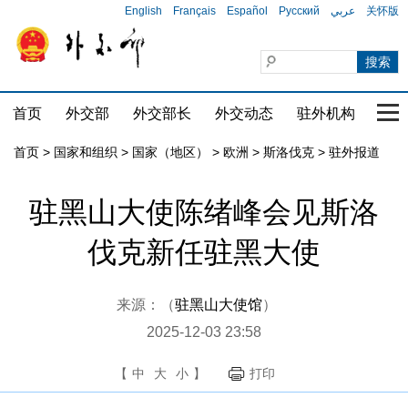
English
Français
Español
Русский
عربي
关怀版
首页
外交部
外交部长
外交动态
驻外机构
国家
首页
>
国家和组织
>
国家（地区）
>
欧洲
>
斯洛伐克
>
驻外报道
驻黑山大使陈绪峰会见斯洛
伐克新任驻黑大使
来源：（
驻黑山大使馆
）
2025-12-03 23:58
【
中
大
小
】
打印