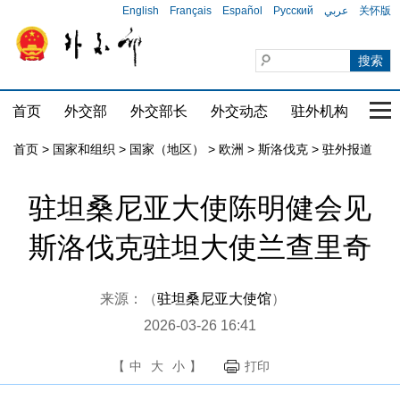
English
Français
Español
Русский
عربي
关怀版
首页
外交部
外交部长
外交动态
驻外机构
国家
首页
>
国家和组织
>
国家（地区）
>
欧洲
>
斯洛伐克
>
驻外报道
驻坦桑尼亚大使陈明健会见
斯洛伐克驻坦大使兰查里奇
来源：（
驻坦桑尼亚大使馆
）
2026-03-26 16:41
【
中
大
小
】
打印