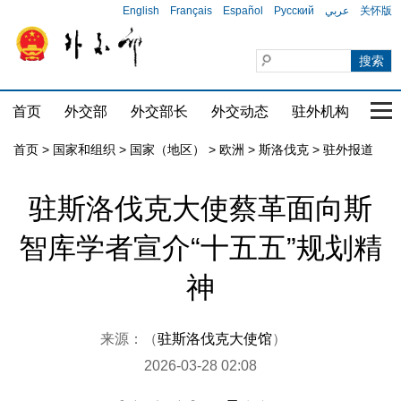
English
Français
Español
Русский
عربي
关怀版
首页
外交部
外交部长
外交动态
驻外机构
国家
首页
>
国家和组织
>
国家（地区）
>
欧洲
>
斯洛伐克
>
驻外报道
驻斯洛伐克大使蔡革面向斯
智库学者宣介“十五五”规划精
神
来源：（
驻斯洛伐克大使馆
）
2026-03-28 02:08