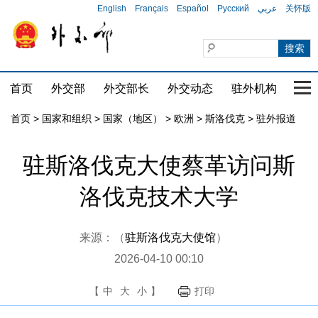
English
Français
Español
Русский
عربي
关怀版
首页
外交部
外交部长
外交动态
驻外机构
国家
首页
>
国家和组织
>
国家（地区）
>
欧洲
>
斯洛伐克
>
驻外报道
驻斯洛伐克大使蔡革访问斯
洛伐克技术大学
来源：（
驻斯洛伐克大使馆
）
2026-04-10 00:10
【
中
大
小
】
打印