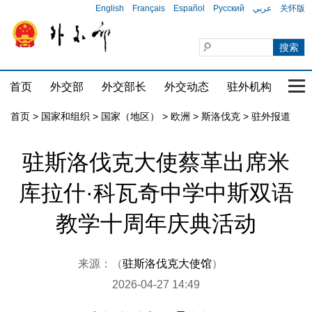
English
Français
Español
Русский
عربي
关怀版
首页
外交部
外交部长
外交动态
驻外机构
国家
首页
>
国家和组织
>
国家（地区）
>
欧洲
>
斯洛伐克
>
驻外报道
驻斯洛伐克大使蔡革出席米
库拉什·科瓦奇中学中斯双语
教学十周年庆典活动
来源：（
驻斯洛伐克大使馆
）
2026-04-27 14:49