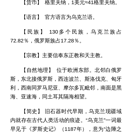
【货币】 格里夫纳，1美元≈41格里夫纳。
【语言】 官方语言为乌克兰语。
【民族】 130多个民族，乌克兰族占
72.82％，俄罗斯族占17.28％。
【宗教】主要信奉东正教和天主教。
【自然地理】 位于欧洲东部。北邻白俄罗
斯，东北接俄罗斯，西连波兰、斯洛伐克、匈牙
利，西南同罗马尼亚、摩尔多瓦毗邻，南面是黑
海、亚速海，同土耳其隔海相望。
【简史】 旧石器时代早期，乌克兰现疆域
内就存在古代人类活动的痕迹。“乌克兰”一词最
早见于《罗斯史记》（1187年），意为“边陲之