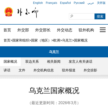
English
Français
Español
Русский
عربي
关怀版
首页
外交部
外交部长
外交动态
驻外机构
国家
首页
>
国家和组织
>
国家（地区）
>
欧洲
>
乌克兰
>国家概况
乌克兰
国家概况
双边关系
相关新闻
发言人有关谈话
讲话
文件
外交机构信息
驻外报道
外交掠影
乌克兰国家概况
（最近更新时间：2026年3月）