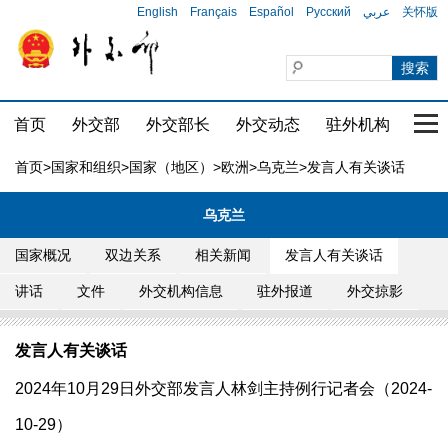
English
Français
Español
Русский
عربي
关怀版
首页
外交部
外交部长
外交动态
驻外机构
国家
首页
>
国家和组织
>
国家（地区）
>
欧洲
>
乌克兰
>发言人有关谈话
乌克兰
国家概况
双边关系
相关新闻
发言人有关谈话
讲话
文件
外交机构信息
驻外报道
外交掠影
发言人有关谈话
2024年10月29日外交部发言人林剑主持例行记者会（2024-
10-29）