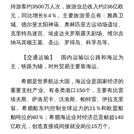
待游客约3500万人次，旅游业总收入约236亿欧
元，同比增长9.4％。主要旅游景点有：雅典卫
城、德尔斐太阳神庙、奥林匹亚古运动场遗址、
克里特岛迷宫、埃皮达夫罗斯露天剧场、维尔吉
纳马其顿王墓、圣山、罗得岛、科孚岛等。
【交通运输】 国内运输以公路和海运为
主，铁路为辅，对外贸易主要靠海运。
希腊是世界航运大国，海运业是国家经济的
重要支柱产业。有各类港口150个，主要有比雷
埃夫斯、萨洛尼卡、沃洛斯、帕特雷、伊拉克里
翁。希腊船东约控制全球运力的21％和欧盟船
舶吨位的60％；希腊海运业对经济总贡献超140
亿欧元，创造直接或间接就业岗位15万个。