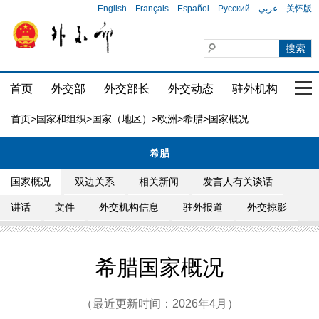
English
Français
Español
Русский
عربي
关怀版
首页
外交部
外交部长
外交动态
驻外机构
国家
首页
>
国家和组织
>
国家（地区）
>
欧洲
>
希腊
>国家概况
希腊
国家概况
双边关系
相关新闻
发言人有关谈话
讲话
文件
外交机构信息
驻外报道
外交掠影
希腊国家概况
（最近更新时间：2026年4月）