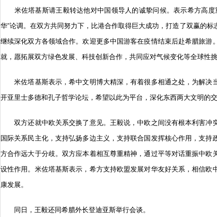
米佐塔基斯请王毅转达他对中国领导人的诚挚问候。表示希方高度重
华”论调。在双方共同努力下，比港合作取得巨大成功，打造了双赢的标
继续深化双方各领域合作。欢迎更多中国游客在疫情结束后赴希腊旅游
就，愿拓展双方绿色发展、科技创新合作，共同应对气候变化等全球性
米佐塔基斯表示，希中文明博大精深，有着很多相通之处，为解决当
开亚里士多德和孔子哲学论坛，希望以此为平台，深化东西两大文明的
双方还就中欧关系交换了意见。王毅说，中欧之间没有根本利害冲突
国际关系民主化，支持弘扬多边主义，支持联合国发挥核心作用，支持
方合作远大于分歧。双方应本着相互尊重精神，通过平等对话重振中欧
设性作用。米佐塔基斯表示，希方支持欧盟发展对华友好关系，相信欧
康发展。
同日，王毅还同希腊外长登迪亚斯举行会谈。