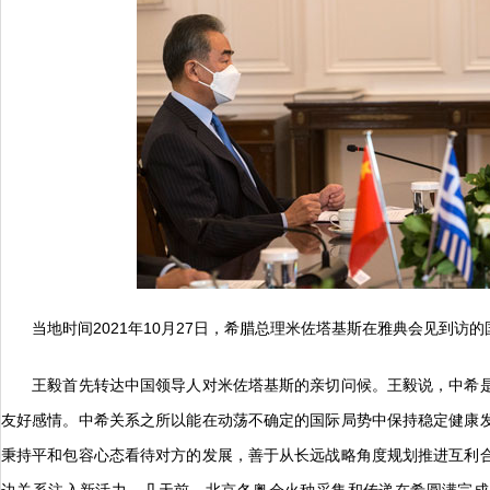
当地时间2021年10月27日，希腊总理米佐塔基斯在雅典会见到访的
王毅首先转达中国领导人对米佐塔基斯的亲切问候。王毅说，中希是
友好感情。中希关系之所以能在动荡不确定的国际局势中保持稳定健康
秉持平和包容心态看待对方的发展，善于从长远战略角度规划推进互利