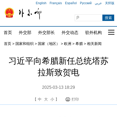
English
Français
Español
Русский
عربي
关怀版
首页
外交部
外交部长
外交动态
驻外机构
国家
首页
>
国家和组织
>
国家（地区）
>
欧洲
>
希腊
>
相关新闻
习近平向希腊新任总统塔苏
拉斯致贺电
2025-03-13 18:29
【
中
大
小
】
打印