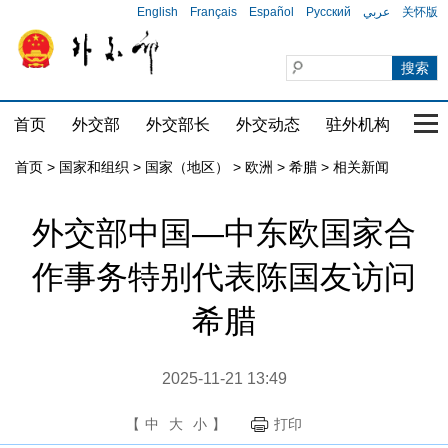
English
Français
Español
Русский
عربي
关怀版
首页
外交部
外交部长
外交动态
驻外机构
国家
首页
>
国家和组织
>
国家（地区）
>
欧洲
>
希腊
>
相关新闻
外交部中国—中东欧国家合
作事务特别代表陈国友访问
希腊
2025-11-21 13:49
【
中
大
小
】
打印