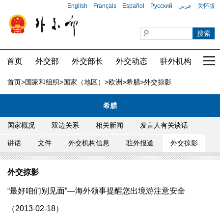
English
Français
Español
Русский
عربي
关怀版
首页
外交部
外交部长
外交动态
驻外机构
国家
首页
>
国家和组织
>
国家（地区）
>
欧洲
>
希腊
>外交掠影
希腊
国家概况
双边关系
相关新闻
发言人有关谈话
讲话
文件
外交机构信息
驻外报道
外交掠影
外交掠影
“最好咱们别见面”—海外领事提醒您出境游注意安全
（2013-02-18）