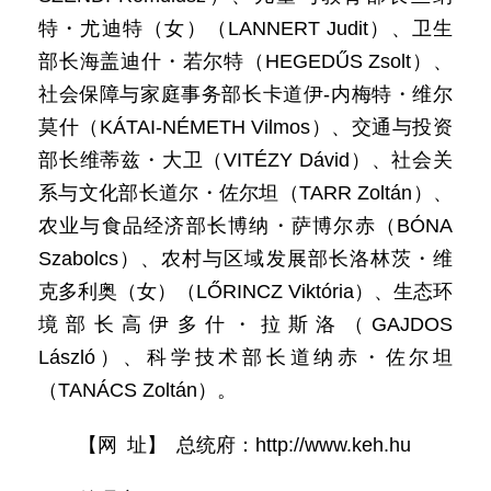
特・尤迪特（女）（LANNERT Judit）、卫生
部长海盖迪什・若尔特（HEGEDŰS Zsolt）、
社会保障与家庭事务部长卡道伊-内梅特・维尔
莫什（KÁTAI-NÉMETH Vilmos）、交通与投资
部长维蒂兹・大卫（VITÉZY Dávid）、社会关
系与文化部长道尔・佐尔坦（TARR Zoltán）、
农业与食品经济部长博纳・萨博尔赤（BÓNA
Szabolcs）、农村与区域发展部长洛林茨・维
克多利奥（女）（LŐRINCZ Viktória）、生态环
境部长高伊多什・拉斯洛（GAJDOS
László）、科学技术部长道纳赤・佐尔坦
（TANÁCS Zoltán）。
【网 址】 总统府：http://www.keh.hu