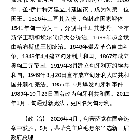
麓和伏尔加河湾一带移居多瑙河盆地。1000
年，圣·伊什特万建立封建国家，成为匈第一位
国王。1526年土耳其入侵，匈封建国家解体。
1541年匈一分为三，分别由土耳其苏丹、哈布
斯堡王朝和埃尔代伊大公统治。1699年起全境
由哈布斯堡王朝统治。1848年爆发革命自由斗
争。1849年4月建立匈牙利共和国。1867年成立
奥匈二元帝国。1919年3月建立匈牙利苏维埃共
和国。1949年8月20日宣布成立匈牙利人民共和
国并颁布宪法。1956年10月爆发匈牙利事件。
1989年10月23日国名改为匈牙利共和国。2012
年1月，匈通过新宪法，更国名为匈牙利。
【政 治】 2026年4月，匈蒂萨党在国会选
举中获胜。5月，蒂萨党主席毛焦尔当选新一届
政府总理。