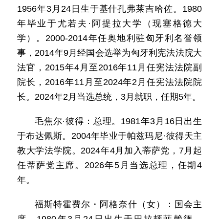
1956年3月24日生于基什孔弗莱吉哈佐。1980
年毕业于尤若夫·阿提拉大学（现塞格德大
学）。2000-2014年任奥地利驻匈牙利名誉领
事，2014年9月经国会选举为匈牙利宪法法院大
法官，2015年4月至2016年11月任宪法法院副
院长，2016年11月至2024年2月任宪法法院院
长。2024年2月当选总统，3月就职，任期5年。
毛焦尔·彼得：总理。1981年3月16日出生
于布达佩斯。2004年毕业于帕兹玛尼·彼得天主
教大学法学院。2024年4月加入蒂萨党，7月起
任蒂萨党主席。2026年5月当选总理，任期4
年。
福斯特霍费尔・阿格奈什（女）：国会主