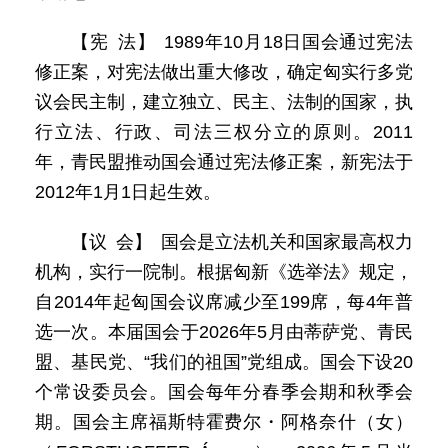
【宪 法】 1989年10月18日国会通过宪法
修正案，对宪法做出重大修改，确定匈实行多党
议会民主制，建立独立、民主、法制的国家，执
行立法、行政、司法三权分立的原则。2011
年，青民盟推动国会通过宪法修正案，新宪法于
2012年1月1日起生效。
【议 会】 国会是立法机关和国家最高权力
机构，实行一院制。根据匈新《选举法》规定，
自2014年起匈国会议席减少至199席，每4年普
选一次。本届国会于2026年5月由蒂萨党、青民
盟、基民党、“我们的祖国”党组成。国会下设20
个常设委员会。国会每年分春季会期和秋季会
期。国会主席福斯特霍费尔・阿格奈什（女）