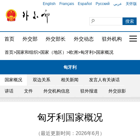
English
Français
Español
Русский
عربي
关怀版
首页
外交部
外交部长
外交动态
驻外机构
国家
首页
>
国家和组织
>
国家（地区）
>
欧洲
>
匈牙利
>国家概况
匈牙利
国家概况
双边关系
相关新闻
发言人有关谈话
讲话
文件
外交机构信息
驻外报道
外交掠影
匈牙利国家概况
（最近更新时间：2026年6月）