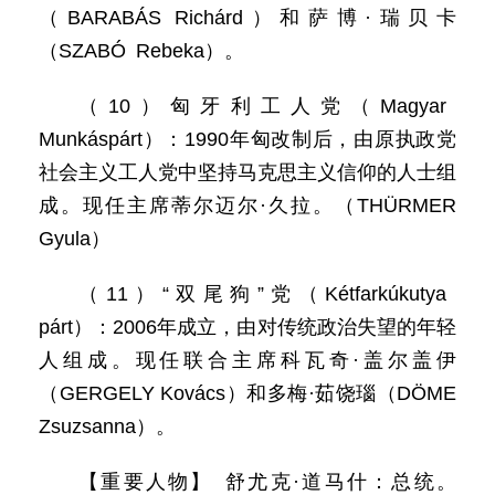
（BARABÁS Richárd）和萨博·瑞贝卡
（SZABÓ Rebeka）。
（10）匈牙利工人党（Magyar
Munkáspárt）：1990年匈改制后，由原执政党
社会主义工人党中坚持马克思主义信仰的人士组
成。现任主席蒂尔迈尔·久拉。（THÜRMER
Gyula）
（11）“双尾狗”党（Kétfarkúkutya
párt）：2006年成立，由对传统政治失望的年轻
人组成。现任联合主席科瓦奇·盖尔盖伊
（GERGELY Kovács）和多梅·茹饶瑙（DÖME
Zsuzsanna）。
【重要人物】 舒尤克·道马什：总统。