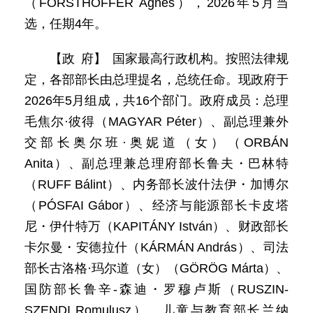
（FORSTHOFFER Ágnes），2026年5月当
选，任期4年。
【政 府】 国家最高行政机构。按照法律规
定，各部部长由总理提名，总统任命。现政府于
2026年5月组成，共16个部门。政府成员：总理
毛焦尔·彼得（MAGYAR Péter）、副总理兼外
交部长奥尔班·奥妮道（女）（ORBÁN
Anita）、副总理兼总理府部长鲁夫・巴林特
（RUFF Bálint）、内务部长波什法伊・加博尔
（PÓSFAI Gábor）、经济与能源部长卡皮塔
尼・伊什特万（KAPITÁNY István）、财政部长
卡尔曼・安德拉什（KÁRMÁN András）、司法
部长古洛格·玛尔道（女）（GÖRÖG Márta）、
国防部长鲁辛-森迪・罗穆卢斯（RUSZIN-
SZENDI Romulusz）、儿童与教育部长兰纳