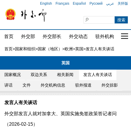
English
Français
Español
Русский
عربي
关怀版
首页
外交部
外交部长
外交动态
驻外机构
国家
首页
>
国家和组织
>
国家（地区）
>
欧洲
>
英国
>发言人有关谈话
英国
国家概况
双边关系
相关新闻
发言人有关谈话
讲话
文件
外交机构信息
驻外报道
外交掠影
发言人有关谈话
外交部发言人就对加拿大、英国实施免签政策答记者问
（2026-02-15）