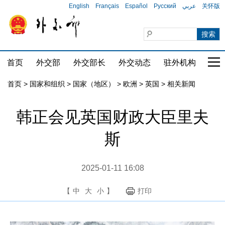
English
Français
Español
Русский
عربي
关怀版
首页
外交部
外交部长
外交动态
驻外机构
国家
首页
>
国家和组织
>
国家（地区）
>
欧洲
>
英国
>
相关新闻
韩正会见英国财政大臣里夫
斯
2025-01-11 16:08
【
中
大
小
】
打印