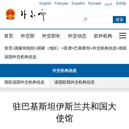
English
Français
Español
Русский
عربي
关怀版
首页
外交部
外交部长
外交动态
驻外机构
国家
首页
>
国家和组织
>
国家（地区）
>
亚洲
>
巴基斯坦
>
外交机构信息
>我驻
该国外交机构信息
外交机构信息
我驻该国外交机构信息
该国驻我外交机构信息
驻巴基斯坦伊斯兰共和国大
使馆