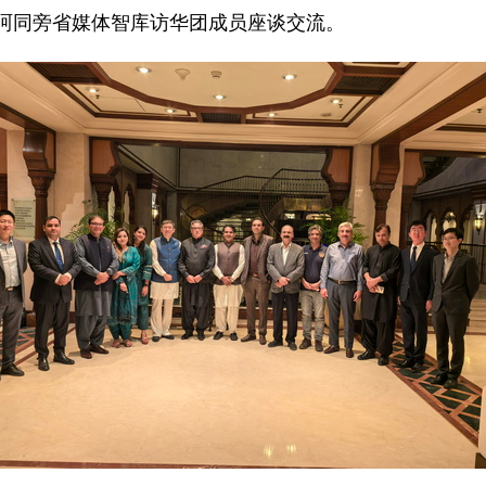
事曹珂同旁省媒体智库访华团成员座谈交流。