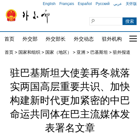
English
Français
Español
Русский
عربي
关怀版
首页
外交部
外交部长
外交动态
驻外机构
国家
首页
>
国家和组织
>
国家（地区）
>
亚洲
>
巴基斯坦
>
驻外报道
驻巴基斯坦大使姜再冬就落
实两国高层重要共识、加快
构建新时代更加紧密的中巴
命运共同体在巴主流媒体发
表署名文章