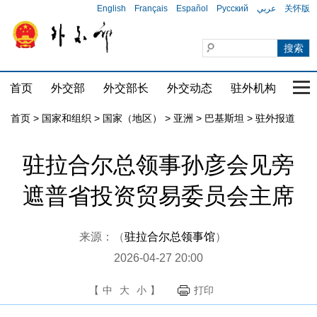
English
Français
Español
Русский
عربي
关怀版
首页
外交部
外交部长
外交动态
驻外机构
国家
首页
>
国家和组织
>
国家（地区）
>
亚洲
>
巴基斯坦
>
驻外报道
驻拉合尔总领事孙彦会见旁
遮普省投资贸易委员会主席
来源：（
驻拉合尔总领事馆
）
2026-04-27 20:00
【
中
大
小
】
打印