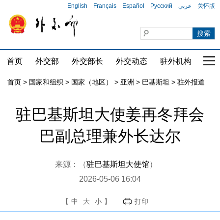
English
Français
Español
Русский
عربي
关怀版
首页
外交部
外交部长
外交动态
驻外机构
国家
首页
>
国家和组织
>
国家（地区）
>
亚洲
>
巴基斯坦
>
驻外报道
驻巴基斯坦大使姜再冬拜会
巴副总理兼外长达尔
来源：（
驻巴基斯坦大使馆
）
2026-05-06 16:04
【
中
大
小
】
打印