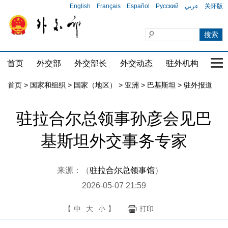
English
Français
Español
Русский
عربي
关怀版
首页
外交部
外交部长
外交动态
驻外机构
国家
首页
>
国家和组织
>
国家（地区）
>
亚洲
>
巴基斯坦
>
驻外报道
驻拉合尔总领事孙彦会见巴
基斯坦外交事务专家
来源：（
驻拉合尔总领事馆
）
2026-05-07 21:59
【
中
大
小
】
打印