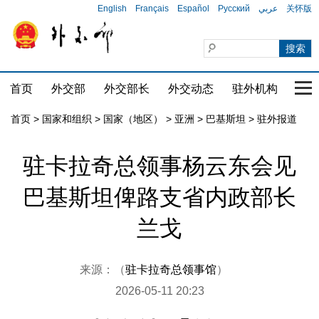
English
Français
Español
Русский
عربي
关怀版
首页
外交部
外交部长
外交动态
驻外机构
国家
首页
>
国家和组织
>
国家（地区）
>
亚洲
>
巴基斯坦
>
驻外报道
驻卡拉奇总领事杨云东会见
巴基斯坦俾路支省内政部长
兰戈
来源：（
驻卡拉奇总领事馆
）
2026-05-11 20:23