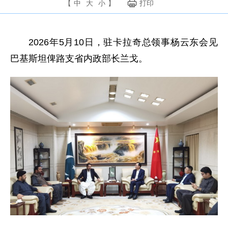
【
中
大
小
】
打印
2026年5月10日，驻卡拉奇总领事杨云东会见
巴基斯坦俾路支省内政部长兰戈。