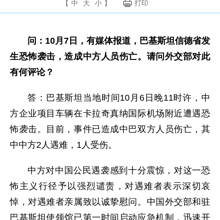
【
中
大
小
】
打印
问：10月7日，有媒体报道，巴基斯坦信德省发
生恐怖袭击，造成中方人员伤亡。请问外交部对此
有何评论？
答：巴基斯坦当地时间10月6日晚11时许，中
方企业项目车辆在卡拉奇真纳国际机场附近遭遇恐
怖袭击。目前，事件已造成中巴双方人员伤亡，其
中中方2人遇难，1人受伤。
中方对中国公民遇袭感到十分震惊，对这一恐
怖主义行径予以强烈谴责，对遇难者表示深切哀
悼，对遇难者亲属致以诚挚慰问。中国外交部和驻
巴基斯坦使领馆已第一时间启动应急机制，迅速开