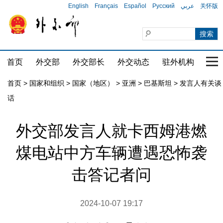
English
Français
Español
Русский
عربي
关怀版
首页
外交部
外交部长
外交动态
驻外机构
国家
首页
>
国家和组织
>
国家（地区）
>
亚洲
>
巴基斯坦
>
发言人有关谈
话
外交部发言人就卡西姆港燃
煤电站中方车辆遭遇恐怖袭
击答记者问
2024-10-07 19:17