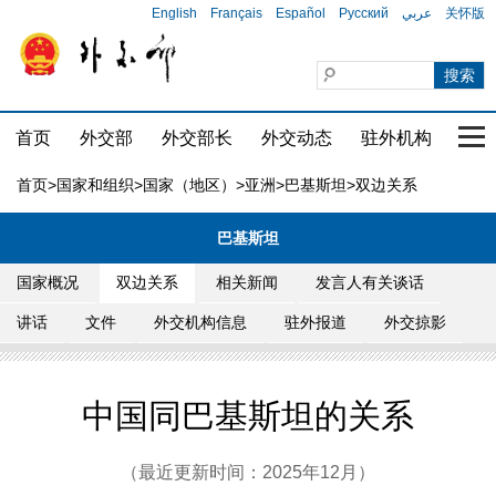
English
Français
Español
Русский
عربي
关怀版
首页
外交部
外交部长
外交动态
驻外机构
国家
首页
>
国家和组织
>
国家（地区）
>
亚洲
>
巴基斯坦
>双边关系
巴基斯坦
国家概况
双边关系
相关新闻
发言人有关谈话
讲话
文件
外交机构信息
驻外报道
外交掠影
中国同巴基斯坦的关系
（最近更新时间：2025年12月）