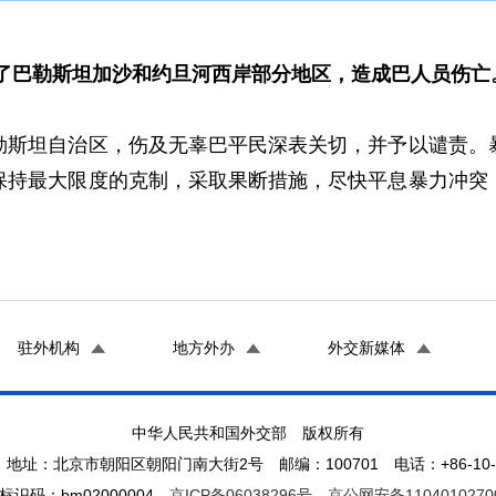
了巴勒斯坦加沙和约旦河西岸部分地区，造成巴人员伤亡
坦自治区，伤及无辜巴平民深表关切，并予以谴责。暴
保持最大限度的克制，采取果断措施，尽快平息暴力冲突
驻外机构
地方外办
外交新媒体
中华人民共和国外交部 版权所有
地址：北京市朝阳区朝阳门南大街2号 邮编：100701 电话：+86-10-65
标识码：bm02000004
京ICP备06038296号
京公网安备1104010270