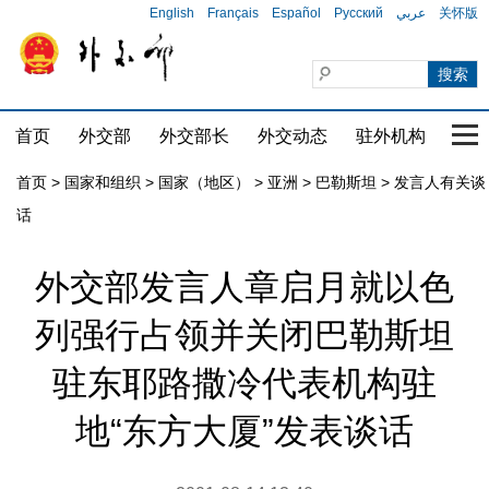
English
Français
Español
Русский
عربي
关怀版
首页
外交部
外交部长
外交动态
驻外机构
国家
首页
>
国家和组织
>
国家（地区）
>
亚洲
>
巴勒斯坦
>
发言人有关谈
话
外交部发言人章启月就以色
列强行占领并关闭巴勒斯坦
驻东耶路撒冷代表机构驻
地“东方大厦”发表谈话