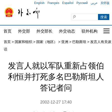
English
Français
Español
Русский
عربي
关怀版
首页
外交部
外交部长
外交动态
驻外机构
国家
首页
>
国家和组织
>
国家（地区）
>
亚洲
>
巴勒斯坦
>
发言人有关谈
话
发言人就以军队重新占领伯
利恒并打死多名巴勒斯坦人
答记者问
2002-12-27 17:40