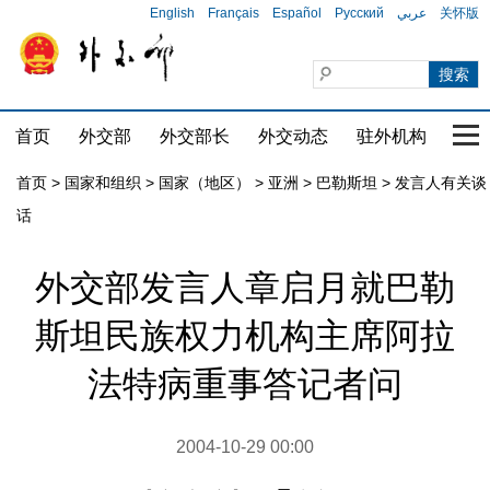
English
Français
Español
Русский
عربي
关怀版
首页
外交部
外交部长
外交动态
驻外机构
国家
首页
>
国家和组织
>
国家（地区）
>
亚洲
>
巴勒斯坦
>
发言人有关谈
话
外交部发言人章启月就巴勒
斯坦民族权力机构主席阿拉
法特病重事答记者问
2004-10-29 00:00