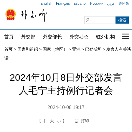
English
Français
Español
Русский
عربي
关怀版
首页
外交部
外交部长
外交动态
驻外机构
国家
首页
>
国家和组织
>
国家（地区）
>
亚洲
>
巴勒斯坦
>
发言人有关谈
话
2024年10月8日外交部发言
人毛宁主持例行记者会
2024-10-08 19:17
【
中
大
小
】
打印