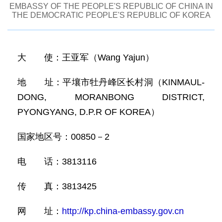
EMBASSY OF THE PEOPLE'S REPUBLIC OF CHINA IN
THE DEMOCRATIC PEOPLE'S REPUBLIC OF KOREA
大 使：王亚军（Wang Yajun）
地 址：平壤市牡丹峰区长村洞（KINMAUL-
DONG, MORANBONG DISTRICT,
PYONGYANG, D.P.R OF KOREA）
国家地区号：00850－2
电 话：3813116
传 真：3813425
网 址：
http://kp.china-embassy.gov.cn