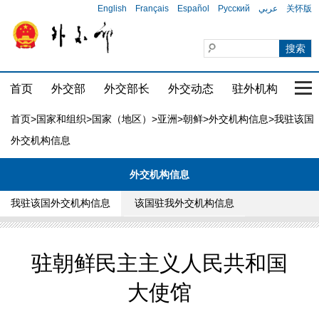
English
Français
Español
Русский
عربي
关怀版
首页
外交部
外交部长
外交动态
驻外机构
国家
首页
>
国家和组织
>
国家（地区）
>
亚洲
>
朝鲜
>
外交机构信息
>我驻该国
外交机构信息
外交机构信息
我驻该国外交机构信息
该国驻我外交机构信息
驻朝鲜民主主义人民共和国
大使馆