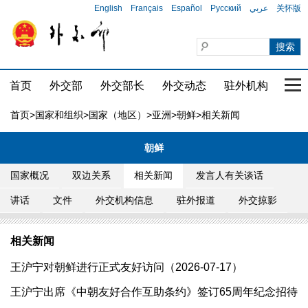
English
Français
Español
Русский
عربي
关怀版
首页
外交部
外交部长
外交动态
驻外机构
国家
首页
>
国家和组织
>
国家（地区）
>
亚洲
>
朝鲜
>相关新闻
朝鲜
国家概况
双边关系
相关新闻
发言人有关谈话
讲话
文件
外交机构信息
驻外报道
外交掠影
相关新闻
王沪宁对朝鲜进行正式友好访问（2026-07-17）
王沪宁出席《中朝友好合作互助条约》签订65周年纪念招待