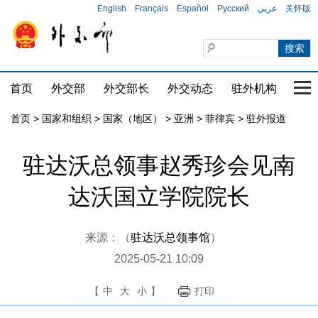
English
Français
Español
Русский
عربي
关怀版
首页
外交部
外交部长
外交动态
驻外机构
国家
首页
>
国家和组织
>
国家（地区）
>
亚洲
>
菲律宾
>
驻外报道
驻达沃总领事赵秀珍会见南
达沃国立学院院长
来源：（
驻达沃总领事馆
）
2025-05-21 10:09
【
中
大
小
】
打印