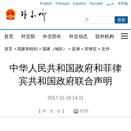
English
Français
Español
Русский
عربي
关怀版
首页
外交部
外交部长
外交动态
驻外机构
国家
首页
>
国家和组织
>
国家（地区）
>
亚洲
>
菲律宾
>
文件
中华人民共和国政府和菲律
宾共和国政府联合声明
2017-11-16 14:11
【
中
大
小
】
打印