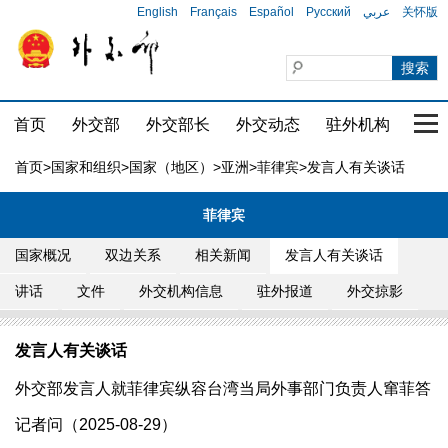
English
Français
Español
Русский
عربي
关怀版
首页
外交部
外交部长
外交动态
驻外机构
国家
首页
>
国家和组织
>
国家（地区）
>
亚洲
>
菲律宾
>发言人有关谈话
菲律宾
国家概况
双边关系
相关新闻
发言人有关谈话
讲话
文件
外交机构信息
驻外报道
外交掠影
发言人有关谈话
外交部发言人就菲律宾纵容台湾当局外事部门负责人窜菲答
记者问（2025-08-29）