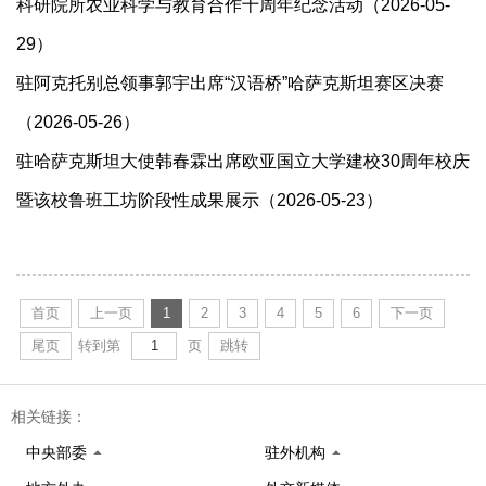
科研院所农业科学与教育合作十周年纪念活动（2026-05-
29）
驻阿克托别总领事郭宇出席“汉语桥”哈萨克斯坦赛区决赛
（2026-05-26）
驻哈萨克斯坦大使韩春霖出席欧亚国立大学建校30周年校庆
暨该校鲁班工坊阶段性成果展示（2026-05-23）
首页
上一页
1
2
3
4
5
6
下一页
尾页
转到第
页
跳转
相关链接：
中央部委
驻外机构