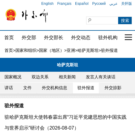
English
Français
Español
Русский
عربي
关怀版
首页
外交部
外交部长
外交动态
驻外机构
国家
首页
>
国家和组织
>
国家（地区）
>
亚洲
>
哈萨克斯坦
>驻外报道
哈萨克斯坦
国家概况
双边关系
相关新闻
发言人有关谈话
讲话
文件
外交机构信息
驻外报道
外交掠影
驻外报道
驻哈萨克斯坦大使韩春霖出席“习近平党建思想的中国实践
与世界启示”研讨会（2026-08-07）